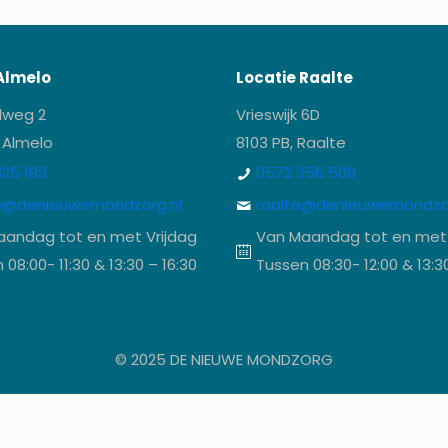
Almelo
Locatie Raalte
lweg 2
Vrieswijk 6D
 Almelo
8103 PB, Raalte
25 193
0572 356 508
o@denieuwemondzorg.nl
raalte@denieuwemondzor
aandag tot en met Vrijdag
Van Maandag tot en met 
 08:00- 11:30 & 13:30 – 16:30
Tussen 08:30- 12:00 & 13:3
© 2025 DE NIEUWE MONDZORG