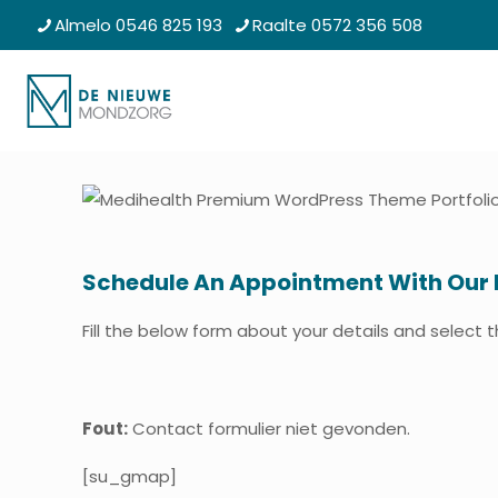
Almelo 0546 825 193
Raalte 0572 356 508
Schedule An Appointment With Our 
Fill the below form about your details and select 
Fout:
Contact formulier niet gevonden.
[su_gmap]