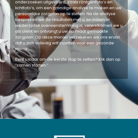
onderzoeken uitgevoerd, zoals röntgenfoto’s en
lichtfoto’s, om een grondige analyse te maken en uw
persoonlijke zorgplan op te stellen. Na de analyse
bespreken we de resultaten met u, en indien er
wederzijdse overeenstemming is, verwelkomen we u
als cliënt en ontvangt u uw op maat gemaakte
zorgplan. Op deze manier verzekeren we ons ervan
dat u zich volledig wilt inzetten voor een gezonde
mond.
Bent u klaar om de eerste stap te zetten? Klik dan op
“samen starten.”